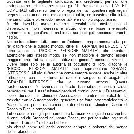
Scusate ora la tagliente caricatura, ma credetemi, per noi che
sottoponiamo ed insieme a noi gli 11 Presidenti delle FASTED
COMUNALI diffuse sul territorio regionale, tali questioni agli organi
preposti, ogni anno, con assoluta puntualità, ed assistere alla totale
inerzia di tutti, è oltremodo inaccettabile e non più sopportabile.
A chi dovrebbe avere orecchie sensibili alle nostre urla di
disperazione, non interessa e sicuro che se fosse interessato
seriamente a quest'ora il problema sarebbe già abbondantemente
risolto.
Noi ce la mettiamo tutta, come ce l'abbiamo sempre messa tutta, per
far capire che a questo mondo, oltre ai "GRANDI INTERESSI", vi
sono anche le "PICCOLE PERSONE MALATE", che meritano
attenzione allo stesso modo, se non maggiore e devono essere
maggiormente tutelate dalle istituzioni giacché possono vivere e
vivere bene solo se le autorità si occupano di loro, giacché le
"PICCOLE PERSONE MALATE" non rappresentano "GRANDI
INTERESSI". Alludo al fatto che come sempre accade, anche in altre
fattispecie, pure il sistema di raccolta sangue si è piegato ai
"GRANDI INTERESSI" che vi ruotano attorno. Questa
trasformazione è avvenuta in modo traumatico e senza alcun
paracadute per i trasfusione-dipendenti cronici come i Talassemici.
Ecco dunque far chiudere Associazioni, rendere improbabile la
raccolta con le Autoemoteche, generare una forte lotta fratricida tra le
Associazioni per il mantenimento dei donatori, chiudere Centri di
Raccolta Fissi e temporanei.
Tutto questo, non già per aumentare la Sicurezza, già da una ventina
di anni, ad alti Standard nel nostro Paese, ma per ben altre logiche di
stampo "Europeo" e di sue Lobbies.
Ma chissà come tali grida vengono sempre e soltanto dal mondo
della Talassemia.