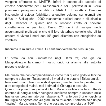
vengono effettuate su MARTE. Infatti in quanto alla raccolta di
emazie concentrate per i Talassemici e per i politrasfusi in Sicilia
possiamo paragonarci ai dati di MARTE. E infatti il Direttore
Nazionale ci spiega (addirittura a quattro colonne sui giornali più
diffusi in Sicilia) che i 2000 talassemici siciliani sono o allucinati o
degli ubriaconi in quanto non si rendono conto di ricevere
correttamente e per tutto l'anno 2/3 unità di sangue negli
appuntamenti prefissati e che è il loro disturbato cervello che gli fa
credere di vivere i mesi con 40° gradi all'ombra con emoglobine da
zombies.
Insomma la misura è colma. Ci sentiamo veramente presi in giro.
E' ormai da anni (soprattutto negli ultimi tre) che già da
Maggio/Giugno lanciamo il nostro grido di allarme alle autorità
preposte regionali.
Ma quello che non comprendiamo è come mai questo grido lo lancino
sempre e soltanto i Talassemici e i medici che curano i Talassemici.
Non sento mai i Trasfusionisti disperarsi, mai le cliniche private, mai
altre categorie di malati, mai i primari di Chirurgia e così via.
Questo mi pone il seguente dubbio. Ma è possibile che le strutturali
carenze di sangue estive vengano scaricate sempre e soltanto sulle
trasfusioni programmate dei Talassemici? Tanto con 8 di emoglobina
tra Luglio ed Agosto con 40 gradi, mica muoiono. Staranno solo un po
"malino". Ma pazienza. Non è che possano sempre stare al TOP.