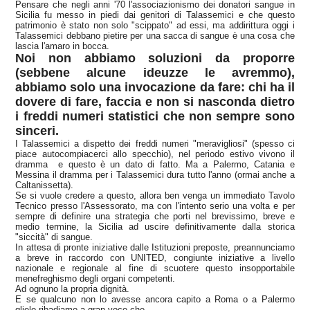
Pensare che negli anni '70 l'associazionismo dei donatori sangue in
Sicilia fu messo in piedi dai genitori di Talassemici e che questo
patrimonio è stato non solo "scippato" ad essi, ma addirittura oggi i
Talassemici debbano pietire per una sacca di sangue è una cosa che
lascia l'amaro in bocca.
Noi non abbiamo soluzioni da proporre
(sebbene alcune ideuzze le avremmo),
abbiamo solo una invocazione da fare: chi ha il
dovere di fare, faccia e non si nasconda dietro
i freddi numeri statistici che non sempre sono
sinceri.
I Talassemici a dispetto dei freddi numeri "meravigliosi" (spesso ci
piace autocompiacerci allo specchio), nel periodo estivo vivono il
dramma e questo è un dato di fatto. Ma a Palermo, Catania e
Messina il dramma per i Talassemici dura tutto l'anno (ormai anche a
Caltanissetta).
Se si vuole credere a questo, allora ben venga un immediato Tavolo
Tecnico presso l'Assessorato, ma con l'intento serio una volta e per
sempre di definire una strategia che porti nel brevissimo, breve e
medio termine, la Sicilia ad uscire definitivamente dalla storica
"siccità" di sangue.
In attesa di pronte iniziative dalle Istituzioni preposte, preannunciamo
a breve in raccordo con UNITED, congiunte iniziative a livello
nazionale e regionale al fine di scuotere questo insopportabile
menefreghismo degli organi competenti.
Ad ognuno la propria dignità.
E se qualcuno non lo avesse ancora capito a Roma o a Palermo
glielo ribadiamo a gran voce che