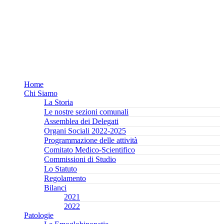
Home
Chi Siamo
La Storia
Le nostre sezioni comunali
Assemblea dei Delegati
Organi Sociali 2022-2025
Programmazione delle attività
Comitato Medico-Scientifico
Commissioni di Studio
Lo Statuto
Regolamento
Bilanci
2021
2022
Patologie