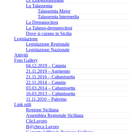
Le Emoglobinopatie
La Talassemia
Talassemia Major
Talassemia Intermedia
La Drepanocitosi
La Talasso-drepanocitosi
Dove si curano in Sicilia
Legislazione
Legislazione Regionale
Legislazione Nazionale
Attività
Foto Gallery
04.12.2019 – Catania
21.11.2019 – Agrigento
21.11.2016 – Caltanissetta
22.11.2014 – Catania
03.03.2014 – Caltanissetta
16.03.2013 – Caltanissetta
11.11.2010 – Palermo
Link utili
Regione Siciliana
Assemblea Regionale Siciliana
ClicLavoro
B@checa Lavoro